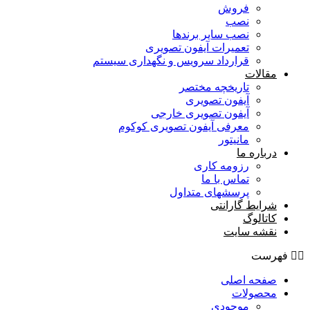
فروش
نصب
نصب سایر برندها
تعمیرات آیفون تصویری
قرارداد سرویس و نگهداری سیستم
مقالات
تاریخچه مختصر
آیفون تصویری
آیفون تصویری خارجی
معرفی آیفون تصویری کوکوم
مانیتور
درباره ما
رزومه کاری
تماس با ما
پرسشهای متداول
شرایط گارانتی
کاتالوگ
نقشه سایت
فهرست
صفحه اصلی
محصولات
موجودی