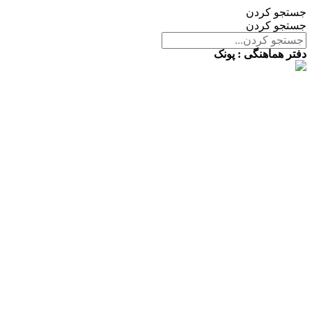
جستجو کردن
جستجو کردن
دفتر هماهنگی : پونک