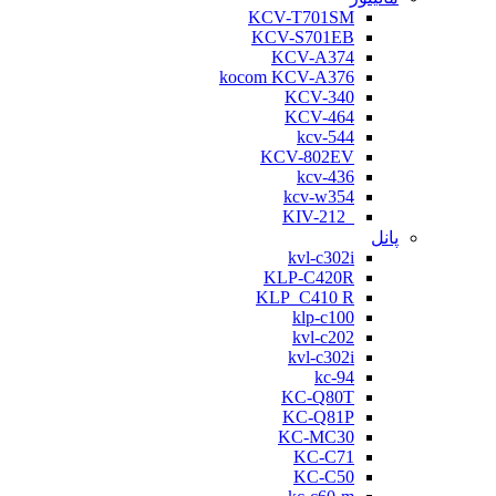
KCV-T701SM
KCV-S701EB
KCV-A374
kocom KCV-A376
KCV-340
KCV-464
kcv-544
KCV-802EV
kcv-436
kcv-w354
KIV-212
پانل
kvl-c302i
KLP-C420R
KLP_C410 R
klp-c100
kvl-c202
kvl-c302i
kc-94
KC-Q80T
KC-Q81P
KC-MC30
KC-C71
KC-C50