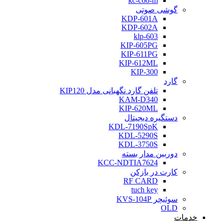
kc-c60-m
گوشی صوتی
KDP-601A
KDP-602A
klp-603
KIP-605PG
KIP-611PG
KIP-612ML
KIP-300
گارد
تلفن گارد نگهبانی مدل KIP120
KAM-D340
KIP-620ML
دستگیره دیجیتال
KDL-7190SpK
KDL-5290S
KDL-3750S
دوربین مدار بسته
KCC-NDTIA7624
کارت در بازکن
RF CARD
tuch key
سوئیچر KVS-104P
OLD
خدمات