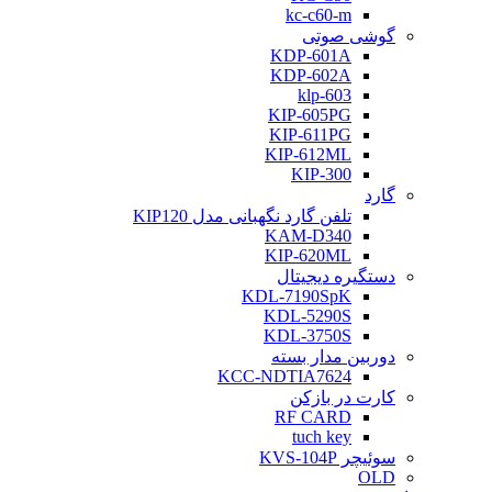
kc-c60-m
گوشی صوتی
KDP-601A
KDP-602A
klp-603
KIP-605PG
KIP-611PG
KIP-612ML
KIP-300
گارد
تلفن گارد نگهبانی مدل KIP120
KAM-D340
KIP-620ML
دستگیره دیجیتال
KDL-7190SpK
KDL-5290S
KDL-3750S
دوربین مدار بسته
KCC-NDTIA7624
کارت در بازکن
RF CARD
tuch key
سوئیچر KVS-104P
OLD