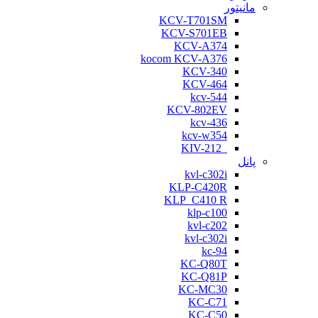
مانیتور
KCV-T701SM
KCV-S701EB
KCV-A374
kocom KCV-A376
KCV-340
KCV-464
kcv-544
KCV-802EV
kcv-436
kcv-w354
KIV-212
پانل
kvl-c302i
KLP-C420R
KLP_C410 R
klp-c100
kvl-c202
kvl-c302i
kc-94
KC-Q80T
KC-Q81P
KC-MC30
KC-C71
KC-C50