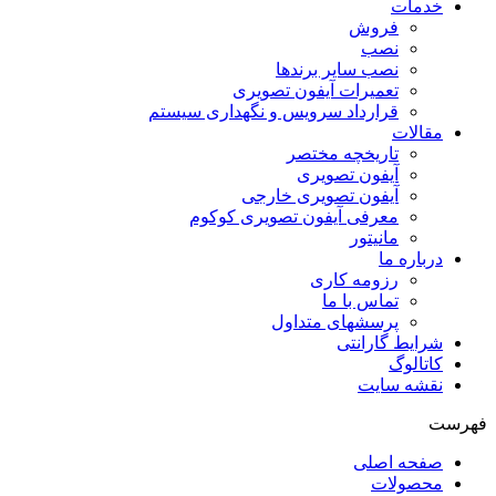
خدمات
فروش
نصب
نصب سایر برندها
تعمیرات آیفون تصویری
قرارداد سرویس و نگهداری سیستم
مقالات
تاریخچه مختصر
آیفون تصویری
آیفون تصویری خارجی
معرفی آیفون تصویری کوکوم
مانیتور
درباره ما
رزومه کاری
تماس با ما
پرسشهای متداول
شرایط گارانتی
کاتالوگ
نقشه سایت
فهرست
صفحه اصلی
محصولات