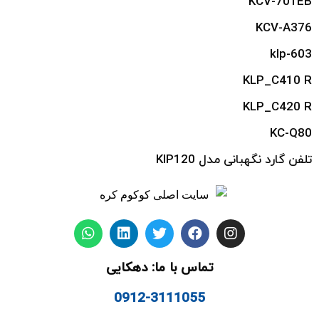
KCV-701EB
KCV-A376
klp-603
KLP_C410 R
KLP_C420 R
KC-Q80
تلفن گارد نگهبانی مدل KIP120
تماس با ما: دهکایی
0912-3111055