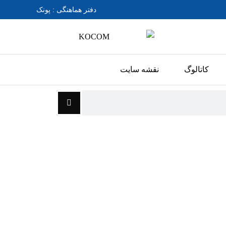
دفتر هماهنگی : پونک
کاتالوگ
نقشه سایت