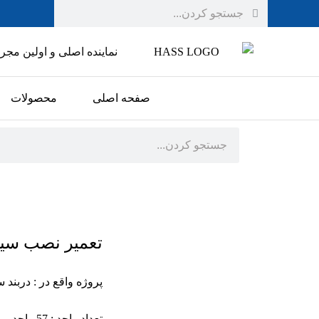
نماینده اصلی و اولین مجری kocom کره در ا
صفحه اصلی
محصولات
تعمیر نصب سیس
پروژه واقع در : دربن
تعداد واحد : 57 واحد