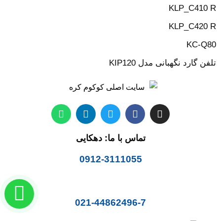
KLP_C410 R
KLP_C420 R
KC-Q80
تلفن گارد نگهبانی مدل KIP120
تماس با ما: دهکایی
0912-3111055
021-44862496-7