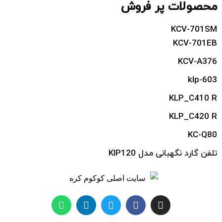
محصولات پر فروش
KCV-701SM
KCV-701EB
KCV-A376
klp-603
KLP_C410 R
KLP_C420 R
KC-Q80
تلفن گارد نگهبانی مدل KIP120