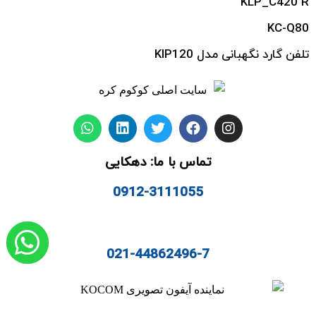
KLP_C420 R
KC-Q80
تلفن گارد نگهبانی مدل KIP120
تماس با ما: دهکایی
0912-3111055
021-44862496-7