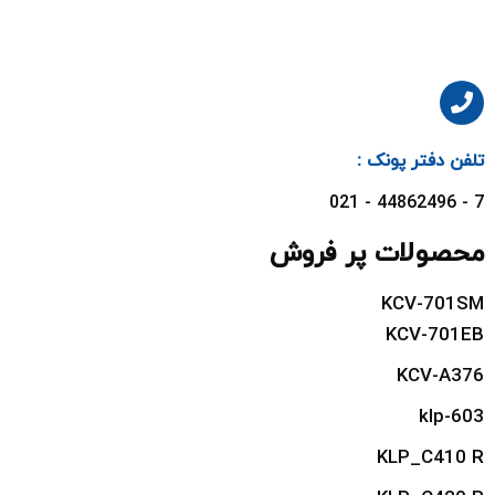
تلفن دفتر پونک :
7 - 44862496 - 021
محصولات پر فروش
KCV-701SM
KCV-701EB
KCV-A376
klp-603
KLP_C410 R