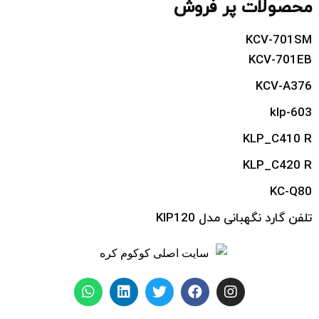
محصولات پر فروش
KCV-701SM
KCV-701EB
KCV-A376
klp-603
KLP_C410 R
KLP_C420 R
KC-Q80
تلفن گارد نگهبانی مدل KIP120