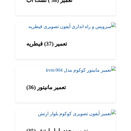
تعمیر (38 ) نشت آب
تعمیر (37) قیطریه
تعمیر مانیتور (36)
نصب مجدد بلوار ارتش (35)