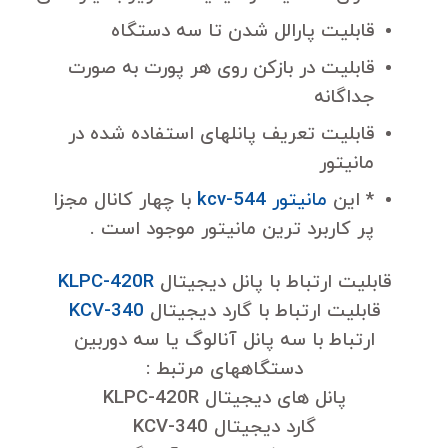
قابلیت پارالل شدن تا سه دستگاه
قابلیت در بازکن روی هر پورت به صورت
جداگانه
قابلیت تعریف پانلهای استفاده شده در
مانیتور
* این
مانیتور kcv-544
با چهار کانال مجزا
پر کاربرد ترین مانیتور موجود است .
قابلیت ارتباط با پانل دیجیتال
KLPC-420R
قابلیت ارتباط با گارد دیجیتال
KCV-340
ارتباط با سه پانل آنالوگ یا سه دوربین
دستگاههای مرتبط :
پانل های دیجیتال KLPC-420R
گارد دیجیتال KCV-340