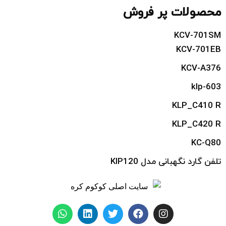
محصولات پر فروش
KCV-701SM
KCV-701EB
KCV-A376
klp-603
KLP_C410 R
KLP_C420 R
KC-Q80
تلفن گارد نگهبانی مدل KIP120