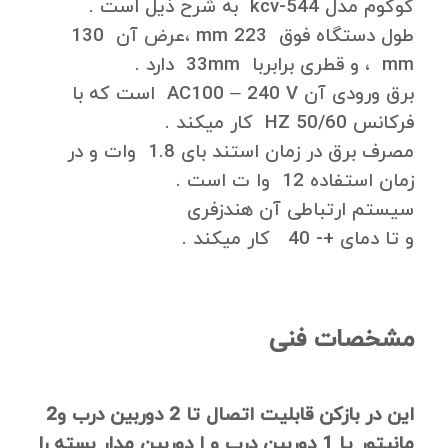
کوکوم مدل kcv-544 به شرح ذیل است .
طول دستگاه فوق 223 mm ،عرض آن 130
mm ، و قطری برابربا 33mm دارد .
برق ورودی آن AC100 – 240 V است که با
فرکانس 50/60 HZ کار میکند .
مصرف برق در زمان استند بای 1.8 وات و در
زمان استفاده 12 وا ت است .
سیستم ارتباطی آن هندزفری
و تا دمای +- 40 کار میکند .
مشخصات فنی
این در بازکن قابلیت اتصال تا 2 دوربین درب و2
مانیتور یا 1 دوربین درب و ا دوربین مدار بسته را