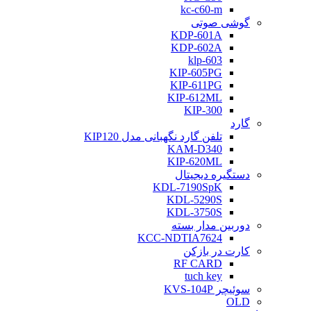
kc-c60-m
گوشی صوتی
KDP-601A
KDP-602A
klp-603
KIP-605PG
KIP-611PG
KIP-612ML
KIP-300
گارد
تلفن گارد نگهبانی مدل KIP120
KAM-D340
KIP-620ML
دستگیره دیجیتال
KDL-7190SpK
KDL-5290S
KDL-3750S
دوربین مدار بسته
KCC-NDTIA7624
کارت در بازکن
RF CARD
tuch key
سوئیچر KVS-104P
OLD