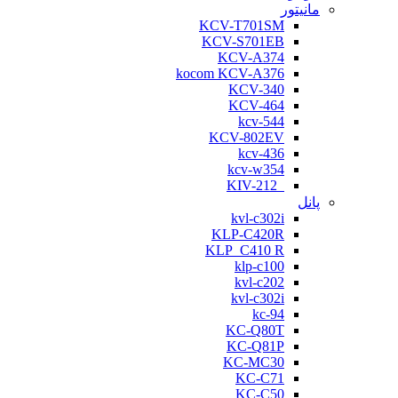
مانیتور
KCV-T701SM
KCV-S701EB
KCV-A374
kocom KCV-A376
KCV-340
KCV-464
kcv-544
KCV-802EV
kcv-436
kcv-w354
KIV-212
پانل
kvl-c302i
KLP-C420R
KLP_C410 R
klp-c100
kvl-c202
kvl-c302i
kc-94
KC-Q80T
KC-Q81P
KC-MC30
KC-C71
KC-C50