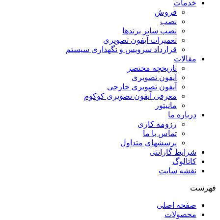
خدمات
فروش
نصب
نصب سایر برندها
تعمیرات آیفون تصویری
قرارداد سرویس و نگهداری سیستم
مقالات
تاریخچه مختصر
آیفون تصویری
آیفون تصویری خارجی
معرفی آیفون تصویری کوکوم
مانیتور
درباره ما
رزومه کاری
تماس با ما
پرسشهای متداول
شرایط گارانتی
کاتالوگ
نقشه سایت
فهرست
صفحه اصلی
محصولات