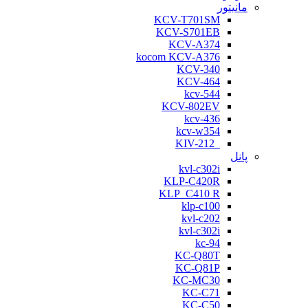
مانیتور
KCV-T701SM
KCV-S701EB
KCV-A374
kocom KCV-A376
KCV-340
KCV-464
kcv-544
KCV-802EV
kcv-436
kcv-w354
KIV-212
پانل
kvl-c302i
KLP-C420R
KLP_C410 R
klp-c100
kvl-c202
kvl-c302i
kc-94
KC-Q80T
KC-Q81P
KC-MC30
KC-C71
KC-C50