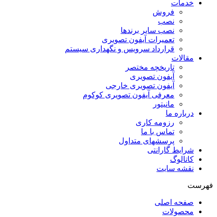
خدمات
فروش
نصب
نصب سایر برندها
تعمیرات آیفون تصویری
قرارداد سرویس و نگهداری سیستم
مقالات
تاریخچه مختصر
آیفون تصویری
آیفون تصویری خارجی
معرفی آیفون تصویری کوکوم
مانیتور
درباره ما
رزومه کاری
تماس با ما
پرسشهای متداول
شرایط گارانتی
کاتالوگ
نقشه سایت
فهرست
صفحه اصلی
محصولات