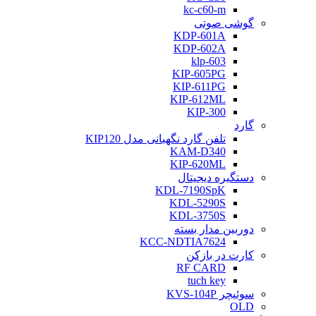
kc-c60-m
گوشی صوتی
KDP-601A
KDP-602A
klp-603
KIP-605PG
KIP-611PG
KIP-612ML
KIP-300
گارد
تلفن گارد نگهبانی مدل KIP120
KAM-D340
KIP-620ML
دستگیره دیجیتال
KDL-7190SpK
KDL-5290S
KDL-3750S
دوربین مدار بسته
KCC-NDTIA7624
کارت در بازکن
RF CARD
tuch key
سوئیچر KVS-104P
OLD