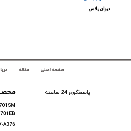
دیوان پلاس
صفحه اصلی
مقاله
دربار
محصول
پاسخگوی 24 ساعته
-701SM
-701EB
V-A376