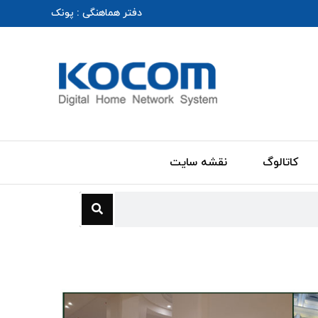
دفتر هماهنگی : پونک
کاتالوگ
نقشه سایت