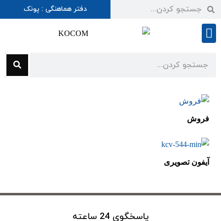
دفتر هماهنگی : پونک
شرایط گارانتی
فروش
آیفون تصویری
پاسخگوی 24 ساعته