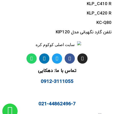
KLP_C410 R
KLP_C420 R
KC-Q80
تلفن گارد نگهبانی مدل KIP120
تماس با ما: دهکایی
0912-3111055
021-44862496-7