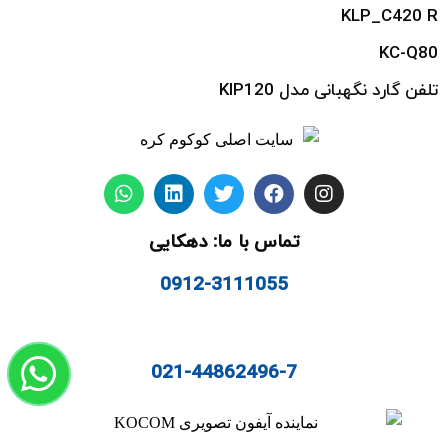
KLP_C420 R
KC-Q80
تلفن گارد نگهبانی مدل KIP120
تماس با ما: دهکایی
0912-3111055
021-44862496-7