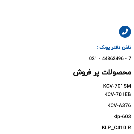
تلفن دفتر پونک :
7 - 44862496 - 021
محصولات پر فروش
KCV-701SM
KCV-701EB
KCV-A376
klp-603
KLP_C410 R